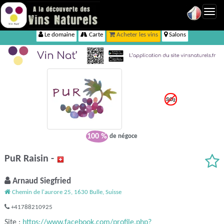
Toggl
navig
Le domaine
Carte
Acheter les vins
Salons
100 %
de négoce
PuR Raisin -
Arnaud Siegfried
Chemin de l'aurore 25, 1630 Bulle, Suisse
+41788210925
Site :
https://www.facebook.com/profile.php?