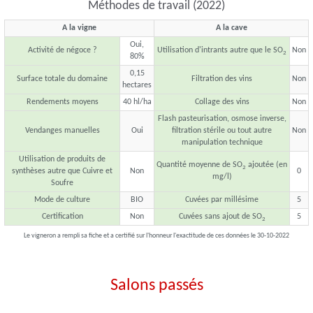
Méthodes de travail (2022)
A la vigne
A la cave
Oui,
Activité de négoce ?
Utilisation d'intrants autre que le SO
Non
2
80%
0,15
Surface totale du domaine
Filtration des vins
Non
hectares
Rendements moyens
40 hl/ha
Collage des vins
Non
Flash pasteurisation, osmose inverse,
Vendanges manuelles
Oui
filtration stérile ou tout autre
Non
manipulation technique
Utilisation de produits de
Quantité moyenne de SO
ajoutée (en
2
synthèses autre que Cuivre et
Non
0
mg/l)
Soufre
Mode de culture
BIO
Cuvées par millésime
5
Certification
Non
Cuvées sans ajout de SO
5
2
Le vigneron a rempli sa fiche et a certifié sur l'honneur l'exactitude de ces données le 30-10-2022
Salons passés