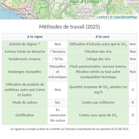
Leaflet
| ©
OpenStreetMap
Méthodes de travail (2025)
A la vigne
A la cave
Activité de négoce ?
Non
Utilisation d'intrants autre que le SO
Non
2
Surface totale du domaine
/ hectares
Filtration des vins
Non
Rendements moyens
/ hl/ha
Collage des vins
Non
Manuelles
Flash pasteurisation, osmose inverse,
Vendanges manuelles
et
filtration stérile ou tout autre
Non
mécaniques
manipulation technique
Utilisation de produits de
Quantité moyenne de SO
ajoutée (en
2
synthèses autre que Cuivre
Non
0
mg/l)
et Soufre
Mode de culture
bio
Cuvées par millésime
8
En
Certification
conversion
Cuvées sans ajout de SO
8
2
bio suisse
Le vigneron a rempli sa fiche et a certifié sur l'honneur l'exactitude de ces données le 22-08-2025