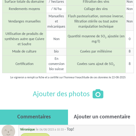
Surface totale du domaine
/ hectares
Filtration des vins
Non
Rendements moyens
/ hl/ha
Collage des vins
Non
Manuelles
Flash pasteurisation, osmose inverse,
Vendanges manuelles
et
filtration stérile ou tout autre
Non
mécaniques
manipulation technique
Utilisation de produits de
Quantité moyenne de SO
ajoutée (en
2
synthèses autre que Cuivre
Non
0
mg/l)
et Soufre
Mode de culture
bio
Cuvées par millésime
8
En
Certification
conversion
Cuvées sans ajout de SO
8
2
bio suisse
Le vigneron a rempli sa fiche et a certifié sur l'honneur l'exactitude de ces données le 22-08-2025
Ajouter des photos
Commentaires
Ajouter un commentaire
Top!
Véronique
le
-
06/08/2023 à 10:33