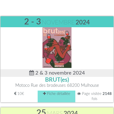
2 - 3
NOVEMBRE
2024
2 & 3 novembre 2024
BRUT(es)
Motoco Rue des brodeuses 68200 Mulhouse
10€
Fiche détaillée
Page visitée
2148
fois
25
MARS
2024