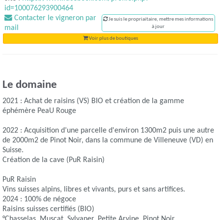
id=100076293900464
Contacter le vigneron par
Je suis le propriaitaire, mettre mes informations
mail
à jour
Voir plus de boutiques
Le domaine
2021 : Achat de raisins (VS) BIO et création de la gamme
éphémère PeaU Rouge
2022 : Acquisition d’une parcelle d'environ 1300m2 puis une autre
de 2000m2 de Pinot Noir, dans la commune de Villeneuve (VD) en
Suisse.
Création de la cave (PuR Raisin)
PuR Raisin
Vins suisses alpins, libres et vivants, purs et sans artifices.
2024 : 100% de négoce
Raisins suisses certifiés (BIO)
°Chasselas, Muscat, Sylvaner, Petite Arvine, Pinot Noir,