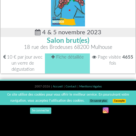
4 & 5 novembre 2023
Salon brut(es)
18 rue des Brodeuses 68200 Mulhouse
10 € par jour avec
Fiche détaillée
Page visitée
4655
un verre de
fois
dégustation
2007-2026 |
Accueil
|
Contact
|
Mentions légales
L'abus d'alcool est dangereux pour la santé, à consommer avec modération. |
Ce site utilise des cookies pour vous offrir le meilleur service. En poursuivant votre
vinsnaturels | v3.12
navigation, vous acceptez l’utilisation des cookies.
En savoir plus
J’accepte
Se connecter