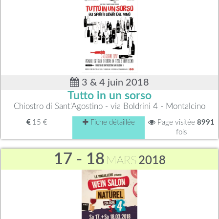
3 & 4 juin 2018
Tutto in un sorso
Chiostro di Sant'Agostino - via Boldrini 4 - Montalcino
15 €
Fiche détaillée
Page visitée
8991
fois
17 - 18
MARS
2018