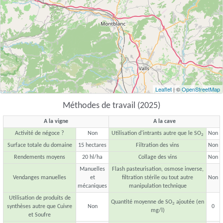
Leaflet
| ©
OpenStreetMap
Méthodes de travail (2025)
A la vigne
A la cave
Activité de négoce ?
Non
Utilisation d'intrants autre que le SO
Non
2
Surface totale du domaine
15 hectares
Filtration des vins
Non
Rendements moyens
20 hl/ha
Collage des vins
Non
Manuelles
Flash pasteurisation, osmose inverse,
Vendanges manuelles
et
filtration stérile ou tout autre
Non
mécaniques
manipulation technique
Utilisation de produits de
Quantité moyenne de SO
ajoutée (en
2
synthèses autre que Cuivre
Non
0
mg/l)
et Soufre