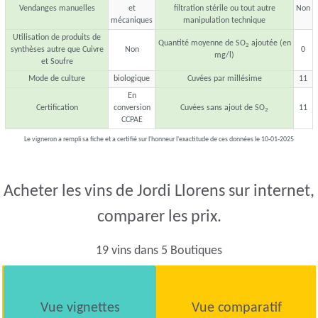
Vendanges manuelles
et
filtration stérile ou tout autre
Non
mécaniques
manipulation technique
Utilisation de produits de
Quantité moyenne de SO
ajoutée (en
2
synthèses autre que Cuivre
Non
0
mg/l)
et Soufre
Mode de culture
biologique
Cuvées par millésime
11
En
Certification
conversion
Cuvées sans ajout de SO
11
2
CCPAE
Le vigneron a rempli sa fiche et a certifié sur l'honneur l'exactitude de ces données le 10-01-2025
Acheter les vins de Jordi Llorens sur internet,
comparer les prix.
19 vins dans 5 Boutiques
Vue vignettes
Vue comparatif