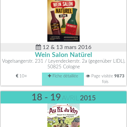
12 & 13 mars 2016
Wein Salon Natürel
Vogelsangerstr. 231 / Leyendeckerstr. 2a (gegenüber LIDL),
50825 Cologne
10¤
Fiche détaillée
Page visitée
9873
fois
18 - 19
AVRIL
2015