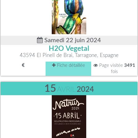
Samedi 22 juin 2024
H2O Vegetal
43594 El Pinell de Brai, Tarragone, Espagne
Fiche détaillée
Page visitée
3491
fois
15
AVRIL
2024