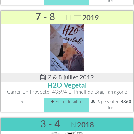
fois
7 - 8
JUILLET
2019
7 & 8 juillet 2019
H2O Vegetal
Carrer En Proyecto, 43594 El Pinell de Brai, Tarragone
Fiche détaillée
Page visitée
8860
fois
3 - 4
JUIN
2018