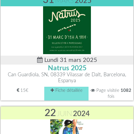
MARS
2025
Lundi 31 mars 2025
Natrus 2025
Can Guardiola, SN, 08339 Vilassar de Dalt, Barcelona,
Espanya
15€
Fiche détaillée
Page visitée
1082
fois
22
JUIN
2024