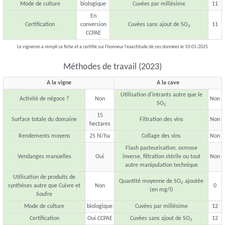
Mode de culture
biologique
Cuvées par millésime
11
En
Certification
conversion
Cuvées sans ajout de SO
11
2
CCPAE
Le vigneron a rempli sa fiche et a certifié sur l'honneur l'exactitude de ces données le 10-01-2025
Méthodes de travail (2023)
A la vigne
A la cave
Utilisation d'intrants autre que le
Activité de négoce ?
Non
Non
SO
2
15
Surface totale du domaine
Filtration des vins
Non
hectares
Rendements moyens
25 hl/ha
Collage des vins
Non
Flash pasteurisation, osmose
Vendanges manuelles
Oui
inverse, filtration stérile ou tout
Non
autre manipulation technique
Utilisation de produits de
Quantité moyenne de SO
ajoutée
2
synthèses autre que Cuivre et
Non
0
(en mg/l)
Soufre
Mode de culture
biologique
Cuvées par millésime
12
Certification
Oui CCPAE
Cuvées sans ajout de SO
12
2