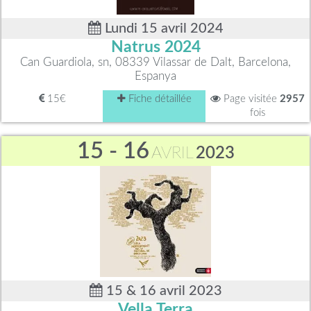
Lundi 15 avril 2024
Natrus 2024
Can Guardiola, sn, 08339 Vilassar de Dalt, Barcelona,
Espanya
15€
Fiche détaillée
Page visitée
2957
fois
15 - 16
AVRIL
2023
15 & 16 avril 2023
Vella Terra