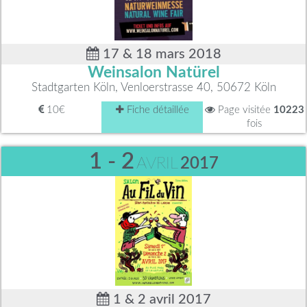
17 & 18 mars 2018
Weinsalon Natürel
Stadtgarten Köln, Venloerstrasse 40, 50672 Köln
10€
Fiche détaillée
Page visitée
10223
fois
1 - 2
AVRIL
2017
1 & 2 avril 2017