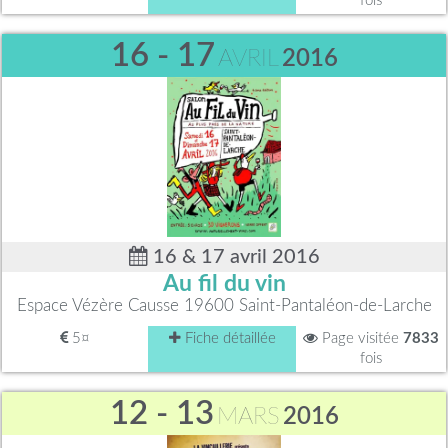
fois
16 - 17
AVRIL
2016
16 & 17 avril 2016
Au fil du vin
Espace Vézère Causse 19600 Saint-Pantaléon-de-Larche
5¤
Fiche détaillée
Page visitée
7833
fois
12 - 13
MARS
2016