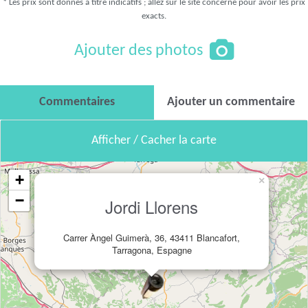
* Les prix sont donnés à titre indicatifs ; allez sur le site concerné pour avoir les prix
exacts.
Ajouter des photos
Commentaires
Ajouter un commentaire
Afficher / Cacher la carte
+
×
−
Jordi Llorens
Carrer Àngel Guimerà, 36, 43411 Blancafort,
Tarragona, Espagne