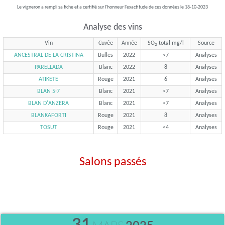
Le vigneron a rempli sa fiche et a certifié sur l'honneur l'exactitude de ces données le 18-10-2023
Analyse des vins
Vin
Cuvée
Année
SO
total mg/l
Source
2
ANCESTRAL DE LA CRISTINA
Bulles
2022
<7
Analyses
PARELLADA
Blanc
2022
8
Analyses
ATIKETE
Rouge
2021
6
Analyses
BLAN 5·7
Blanc
2021
<7
Analyses
BLAN D'ANZERA
Blanc
2021
<7
Analyses
BLANKAFORTI
Rouge
2021
8
Analyses
TOSUT
Rouge
2021
<4
Analyses
Salons passés
31