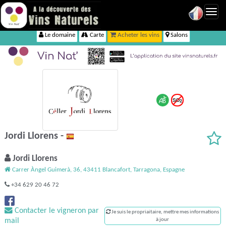
Toggl
navig
Le domaine
Carte
Acheter les vins
Salons
Jordi Llorens -
Jordi Llorens
Carrer Àngel Guimerà, 36, 43411 Blancafort, Tarragona, Espagne
+34 629 20 46 72
Contacter le vigneron par
Je suis le propriaitaire, mettre mes informations
mail
à jour