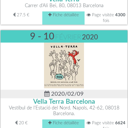
Carrer d'Alí Bei, 80, 08013 Barcelona
27.5 €
Fiche détaillée
Page visitée
4300
fois
9 - 10
FÉVRIER
2020
2020/02/09
Vella Terra Barcelona
Vestíbul de l'Estació del Nord. Napols, 42-62, 08018
Barcelona.
20 €
Fiche détaillée
Page visitée
6624