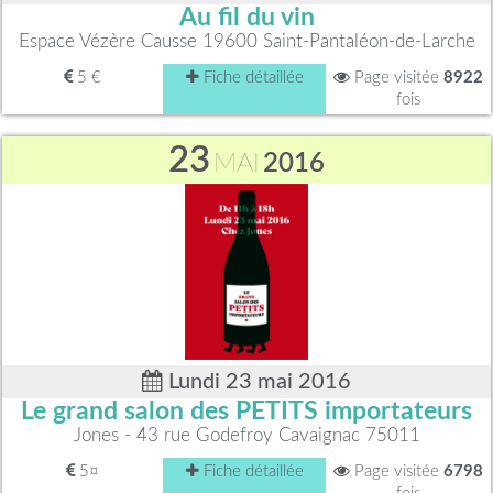
Au fil du vin
Espace Vézère Causse 19600 Saint-Pantaléon-de-Larche
5 €
Fiche détaillée
Page visitée
8922
fois
23
MAI
2016
Lundi 23 mai 2016
Le grand salon des PETITS importateurs
Jones - 43 rue Godefroy Cavaignac 75011
5¤
Fiche détaillée
Page visitée
6798