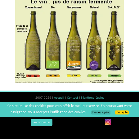
2007-2026 |
Accueil
|
Contact
|
Mentions légales
L'abus d'alcool est dangereux pour la santé, à consommer avec modération. |
Ce site utilise des cookies pour vous offrir le meilleur service. En poursuivant votre
vinsnaturels | v3.12
navigation, vous acceptez l’utilisation des cookies.
En savoir plus
J’accepte
Se connecter